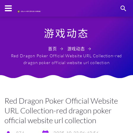
游戏动态
首页
游戏动态
Red Dragon Poker Official Website URL Collection-red
dragon poker official website url collection
Red Dragon Poker Official Website
URL Collection-red dragon poker
official website url collection